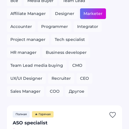
Все
Media Buyer
Team Lead
Affiliate Manager
Designer
Marketer
Accounter
Programmer
Integrator
Project manager
Tech specialist
HR manager
Business developer
Team Lead media buying
CMO
UX/UI Designer
Recruiter
CEO
Sales Manager
COO
Другое
Полная
🔥 Горячая
ASO specialist