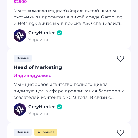
$2500
Мы — команда медиа-байеров новой школы,
охотники за профитом в дикой среде Gambling
и Betting.Сейчас мы в поиске ASO специалиста,
который не просто знает инструменты, а
GreyHunter
сможет построить ASO-процессы с нуля,
Украина
выстроить коммуникацию между хедом,
разработкой, дизайном и тех. командой.
Полная
Head of Marketing
Индивидуально
Мы - цифровое агентство полного цикла,
лидирующее в сфере продвижения блогеров и
создателей контента с 2023 года. В связи с
расширением команды, ищем Head of Marketing
GreyHunter
Украина
Полная
🔥 Горячая