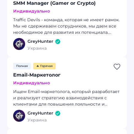
SMM Manager (Gamer or Crypto)
Индивидуально
Traffic Devils - команда, которая не имеет рамок.
Мы не сдерживаем сотрудников, мы даем все
необходимое для развития их потенциала.
сейчас на наш проект TDA нужен неудержимый
GreyHunter
SMM-специалист, который шарит в гейминг-
Украина
и\или крипто- трендах, может сделать в
соцсетях wow и никогда не ограничивает себя
в творчестве.
Полная
🔥 Горячая
Email-Маркетолог
Индивидуально
Ищем Email-маркетолога, который разработает
и реализует стратегию взаимодействия с
клиентами для повышения лояльности и
увеличения продаж.
GreyHunter
Украина